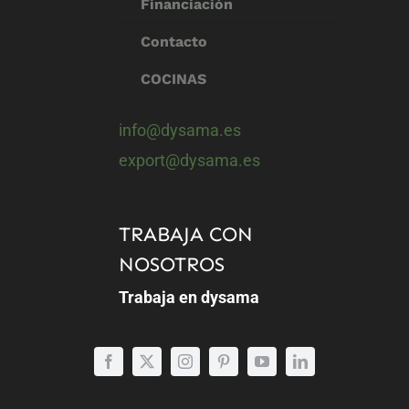
Financiación
Contacto
COCINAS
info@dysama.es
export@dysama.es
TRABAJA CON
NOSOTROS
Trabaja en dysama