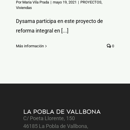
Por
Maria Vila Prada
|
mayo 19, 2021
|
PROYECTOS
,
Viviendas
Dysama participa en este proyecto de
reforma integral en [...]
Más información
0
LA POBLA DE VALLBONA
C/ Poeta Llorente, 150
46185 La Pobla de Vallbona,