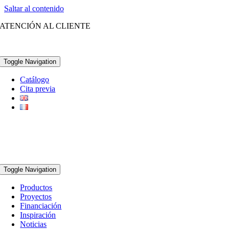
Saltar al contenido
ATENCIÓN AL CLIENTE
(+34) 96 252 21 28
Toggle Navigation
Catálogo
Cita previa
Toggle Navigation
Productos
Proyectos
Financiación
Inspiración
Noticias