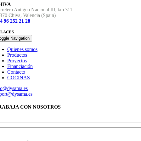
HIVA
rretera Antigua Nacional III, km 311
370 Chiva, Valencia (Spain)
4 96 252 21 28
NLACES
oggle Navigation
Quienes somos
Productos
Proyectos
Financiación
Contacto
COCINAS
fo@dysama.es
port@dysama.es
RABAJA CON NOSOTROS
abaja en dysama