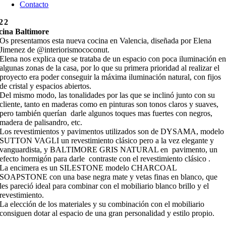
Contacto
22
cina Baltimore
Os presentamos esta nueva cocina en Valencia, diseñada por Elena
Jimenez de @interiorismococonut.
Elena nos explica que se trataba de un espacio con poca iluminación e
algunas zonas de la casa, por lo que su primera prioridad al realizar el
proyecto era poder conseguir la máxima iluminación natural, con fijos
de cristal y espacios abiertos.
Del mismo modo, las tonalidades por las que se inclinó junto con su
cliente, tanto en maderas como en pinturas son tonos claros y suaves,
pero también querían darle algunos toques mas fuertes con negros,
madera de palisandro, etc.
Los revestimientos y pavimentos utilizados son de DYSAMA, modelo
SUTTON VAGLI un revestimiento clásico pero a la vez elegante y
vanguardista, y BALTIMORE GRIS NATURAL en pavimento, un
efecto hormigón para darle contraste con el revestimiento clásico .
La encimera es un SILESTONE modelo CHARCOAL
SOAPSTONE con una base negra mate y vetas finas en blanco, que
les pareció ideal para combinar con el mobiliario blanco brillo y el
revestimiento.
La elección de los materiales y su combinación con el mobiliario
consiguen dotar al espacio de una gran personalidad y estilo propio.