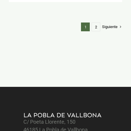
Siguiente
1
2
LA POBLA DE VALLBONA
C/ Poeta Llorente, 150
46185 La Pobla de Vallbona,