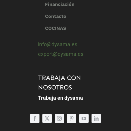
Financiación
Contacto
COCINAS
info@dysama.es
export@dysama.es
TRABAJA CON
NOSOTROS
Trabaja en dysama