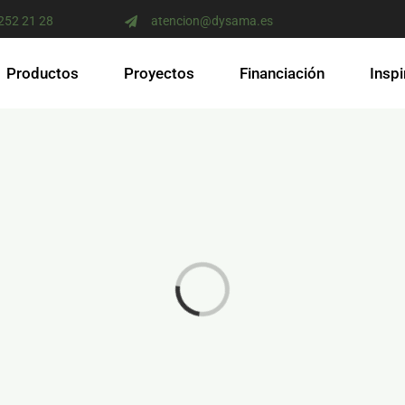
 252 21 28
atencion@dysama.es
Productos
Proyectos
Financiación
Inspi
Loading...