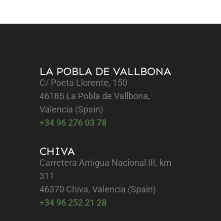
LA POBLA DE VALLBONA
C/ Poeta Llorente, 150
46185 La Pobla de Vallbona,
Valencia (Spain)
+34 96 276 03 78
CHIVA
Carretera Antigua Nacional III, km
311
46370 Chiva, Valencia (Spain)
+34 96 252 21 28