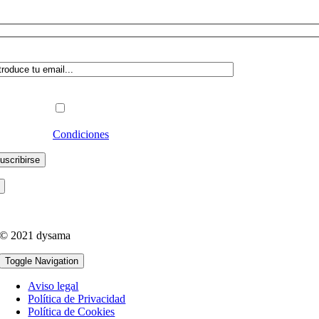
abaja en dysama
dica a qué lista deseas suscribirte:
Profesional
Particular
Acepto las
Condiciones
y recibir Newsletters
© 2021 dysama
Toggle Navigation
Aviso legal
Política de Privacidad
Política de Cookies