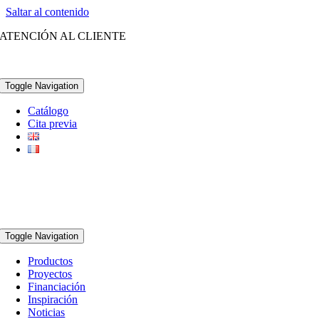
Saltar al contenido
ATENCIÓN AL CLIENTE
(+34) 96 252 21 28
Toggle Navigation
Catálogo
Cita previa
Toggle Navigation
Productos
Proyectos
Financiación
Inspiración
Noticias