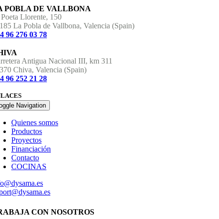
A POBLA DE VALLBONA
 Poeta Llorente, 150
185 La Pobla de Vallbona, Valencia (Spain)
4 96 276 03 78
HIVA
rretera Antigua Nacional III, km 311
370 Chiva, Valencia (Spain)
4 96 252 21 28
NLACES
oggle Navigation
Quienes somos
Productos
Proyectos
Financiación
Contacto
COCINAS
fo@dysama.es
port@dysama.es
RABAJA CON NOSOTROS