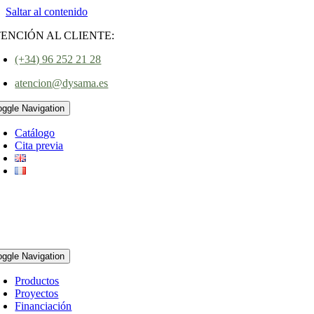
Saltar al contenido
ENCIÓN AL CLIENTE:
(+34) 96 252 21 28
atencion@dysama.es
oggle Navigation
Catálogo
Cita previa
oggle Navigation
Productos
Proyectos
Financiación