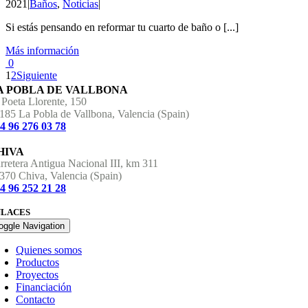
2021
|
Baños
,
Noticias
|
Si estás pensando en reformar tu cuarto de baño o [...]
Más información
0
1
2
Siguiente
A POBLA DE VALLBONA
 Poeta Llorente, 150
185 La Pobla de Vallbona, Valencia (Spain)
4 96 276 03 78
HIVA
rretera Antigua Nacional III, km 311
370 Chiva, Valencia (Spain)
4 96 252 21 28
NLACES
oggle Navigation
Quienes somos
Productos
Proyectos
Financiación
Contacto