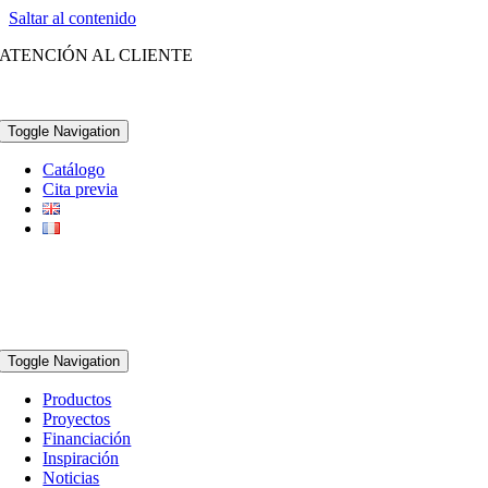
Saltar al contenido
ATENCIÓN AL CLIENTE
(+34) 96 252 21 28
Toggle Navigation
Catálogo
Cita previa
Toggle Navigation
Productos
Proyectos
Financiación
Inspiración
Noticias