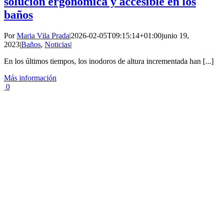
solución ergonómica y accesible en los
baños
Por
Maria Vila Prada
|
2026-02-05T09:15:14+01:00
junio 19,
2023
|
Baños
,
Noticias
|
En los últimos tiempos, los inodoros de altura incrementada han [...]
Más información
0