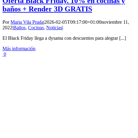
Oferta Black Friday. 10% en cocinas y
baños + Render 3D GRATIS
Por
Maria Vila Prada
|
2026-02-05T09:17:00+01:00
noviembre 11,
2022
|
Baños
,
Cocinas
,
Noticias
|
El Black Friday llega a dysama con descuentos para alegrar [...]
Más información
0