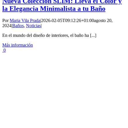
Nueva Colección SLIM: Lleva el Color y
la Elegancia Minimalista a tu Baño
Por
Maria Vila Prada
|
2026-02-05T09:12:26+01:00
agosto 20,
2024
|
Baños
,
Noticias
|
En el mundo del diseño de interiores, el baño ha [...]
Más información
0