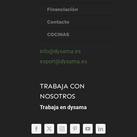
Financiación
Contacto
COCINAS
info@dysama.es
export@dysama.es
TRABAJA CON
NOSOTROS
Trabaja en dysama