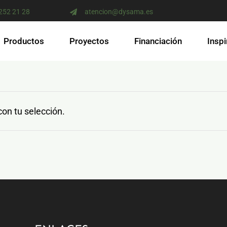
 252 21 28
atencion@dysama.es
Productos
Proyectos
Financiación
Inspi
on tu selección.