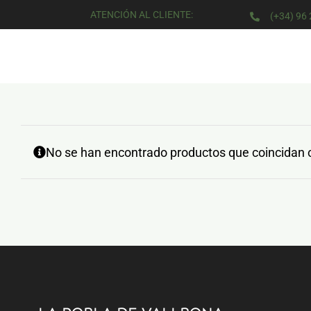
Saltar
ATENCIÓN AL CLIENTE:
(+34) 96
al
contenido
No se han encontrado productos que coincidan c