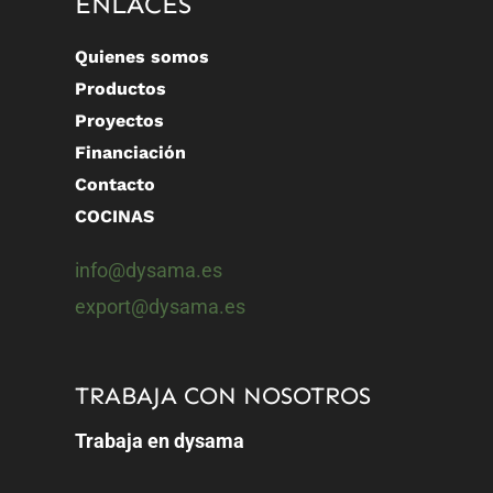
ENLACES
Quienes somos
Productos
Proyectos
Financiación
Contacto
COCINAS
info@dysama.es
export@dysama.es
TRABAJA CON NOSOTROS
Trabaja en dysama