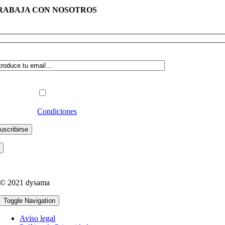
RABAJA CON NOSOTROS
abaja en dysama
dica a qué lista deseas suscribirte:
Profesional
Particular
Acepto las
Condiciones
y recibir Newsletters
© 2021 dysama
Toggle Navigation
Aviso legal