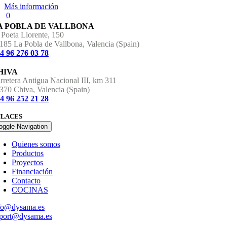
Más información
0
A POBLA DE VALLBONA
 Poeta Llorente, 150
185 La Pobla de Vallbona, Valencia (Spain)
4 96 276 03 78
HIVA
rretera Antigua Nacional III, km 311
370 Chiva, Valencia (Spain)
4 96 252 21 28
NLACES
oggle Navigation
Quienes somos
Productos
Proyectos
Financiación
Contacto
COCINAS
fo@dysama.es
port@dysama.es