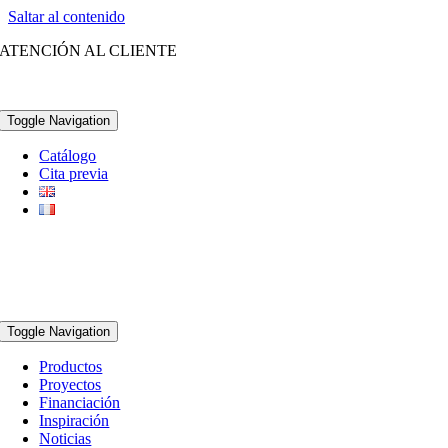
Saltar al contenido
ATENCIÓN AL CLIENTE
(+34) 96 252 21 28
Toggle Navigation
Catálogo
Cita previa
Toggle Navigation
Productos
Proyectos
Financiación
Inspiración
Noticias