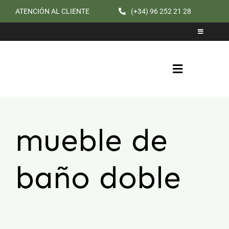
Saltar
ATENCIÓN AL CLIENTE
(+34) 96 252 21 28
al
Toggle
contenido
Navigation
Catálogo
Cita previa
Toggle
Navigation
mueble de
baño doble