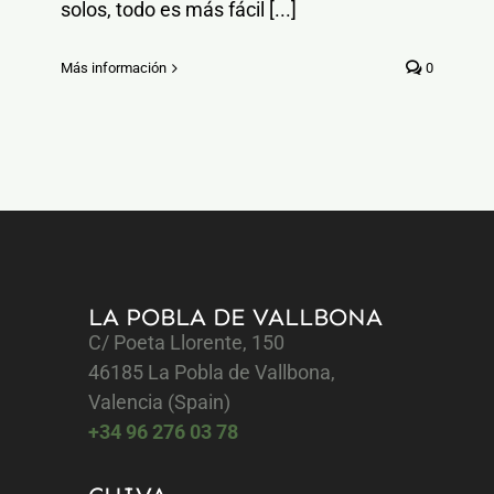
solos, todo es más fácil [...]
Más información
0
LA POBLA DE VALLBONA
C/ Poeta Llorente, 150
46185 La Pobla de Vallbona,
Valencia (Spain)
+34 96 276 03 78