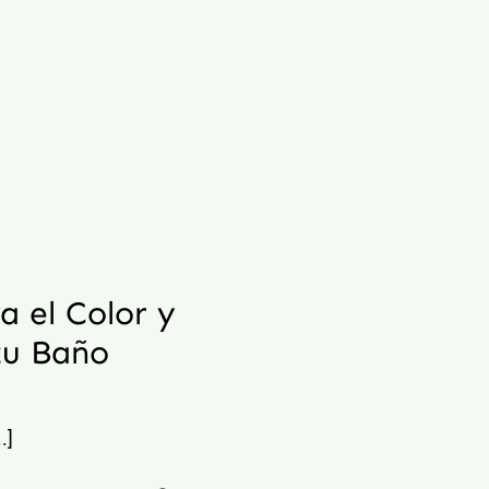
a el Color y
tu Baño
.]