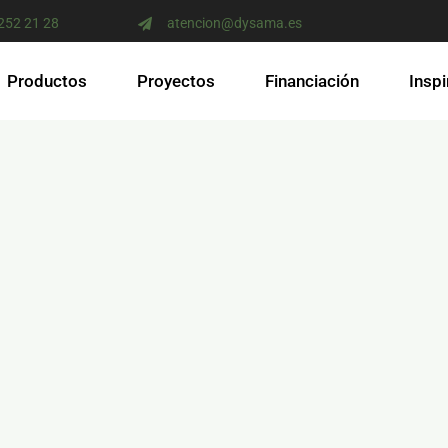
 252 21 28
atencion@dysama.es
Productos
Proyectos
Financiación
Inspi