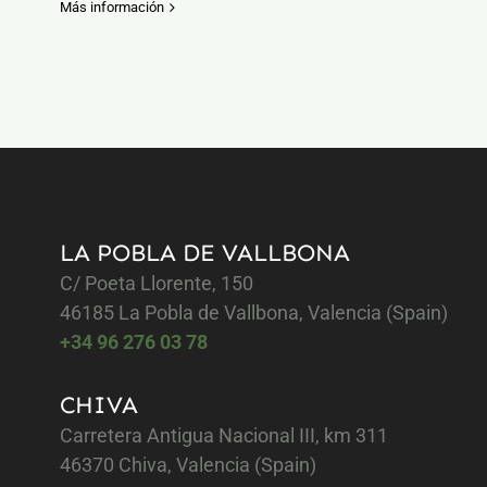
Más información
LA POBLA DE VALLBONA
C/ Poeta Llorente, 150
46185 La Pobla de Vallbona, Valencia (Spain)
+34 96 276 03 78
CHIVA
Carretera Antigua Nacional III, km 311
46370 Chiva, Valencia (Spain)