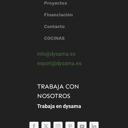
Proyectos
Financiación
Contacto
COCINAS
info@dysama.es
export@dysama.es
TRABAJA CON
NOSOTROS
Trabaja en dysama