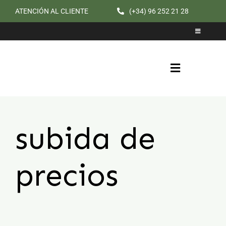
Saltar
ATENCIÓN AL CLIENTE
(+34) 96 252 21 28
al
Toggle
contenido
Navigation
Catálogo
Cita previa
Toggle
Navigation
subida de
precios