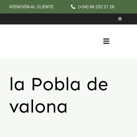
Saltar
ATENCIÓN AL CLIENTE
(+34) 96 252 21 28
al
Toggle
contenido
Navigation
Catálogo
Cita previa
Toggle
Navigation
la Pobla de
valona