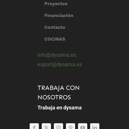
Proyectos
Financiación
Contacto
COCINAS
info@dysama.es
export@dysama.es
TRABAJA CON
NOSOTROS
Trabaja en dysama