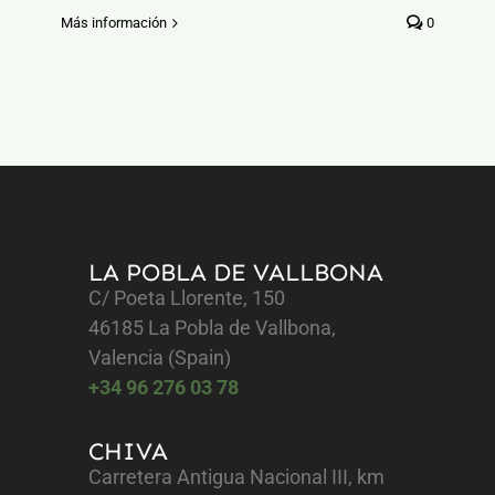
Más información
0
LA POBLA DE VALLBONA
C/ Poeta Llorente, 150
46185 La Pobla de Vallbona,
Valencia (Spain)
+34 96 276 03 78
CHIVA
Carretera Antigua Nacional III, km