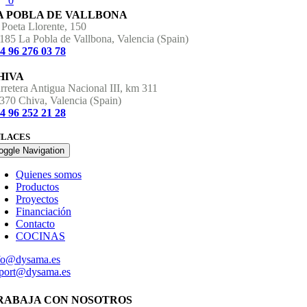
0
A POBLA DE VALLBONA
 Poeta Llorente, 150
185 La Pobla de Vallbona, Valencia (Spain)
4 96 276 03 78
HIVA
rretera Antigua Nacional III, km 311
370 Chiva, Valencia (Spain)
4 96 252 21 28
NLACES
oggle Navigation
Quienes somos
Productos
Proyectos
Financiación
Contacto
COCINAS
fo@dysama.es
port@dysama.es
RABAJA CON NOSOTROS