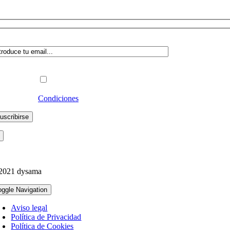
abaja en dysama
dica a qué lista deseas suscribirte:
Profesional
Particular
Acepto las
Condiciones
y recibir Newsletters
2021 dysama
oggle Navigation
Aviso legal
Política de Privacidad
Política de Cookies