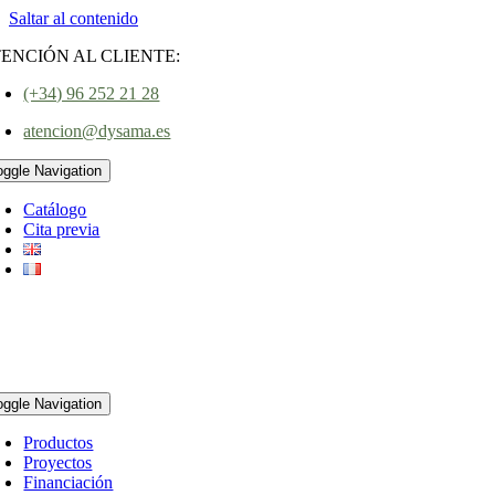
Saltar al contenido
ENCIÓN AL CLIENTE:
(+34) 96 252 21 28
atencion@dysama.es
oggle Navigation
Catálogo
Cita previa
oggle Navigation
Productos
Proyectos
Financiación