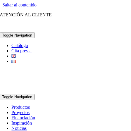
Saltar al contenido
ATENCIÓN AL CLIENTE
(+34) 96 252 21 28
Toggle Navigation
Catálogo
Cita previa
Toggle Navigation
Productos
Proyectos
Financiación
Inspiración
Noticias