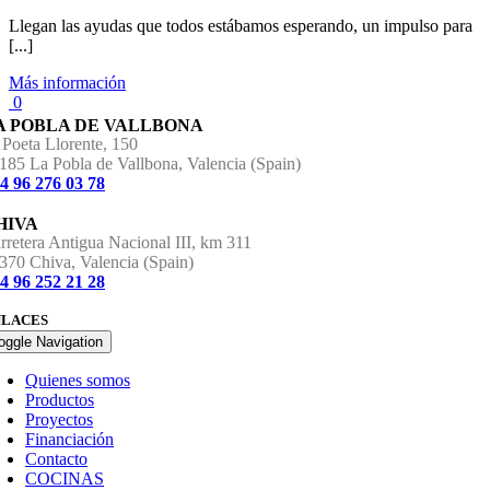
Llegan las ayudas que todos estábamos esperando, un impulso para
[...]
Más información
0
A POBLA DE VALLBONA
 Poeta Llorente, 150
185 La Pobla de Vallbona, Valencia (Spain)
4 96 276 03 78
HIVA
rretera Antigua Nacional III, km 311
370 Chiva, Valencia (Spain)
4 96 252 21 28
NLACES
oggle Navigation
Quienes somos
Productos
Proyectos
Financiación
Contacto
COCINAS