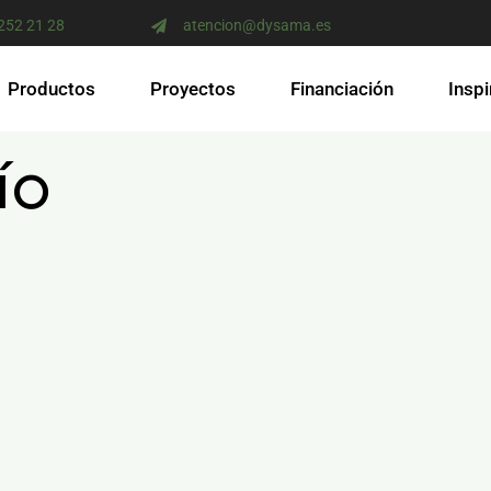
 252 21 28
atencion@dysama.es
Productos
Proyectos
Financiación
Inspi
ío