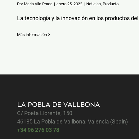
Por
Maria Vila Prada
|
enero 25, 2022
|
Noticias
,
Producto
La tecnología y la innovación en los productos del 
Más información
LA POBLA DE VALLBONA
C/ Poeta Llorente, 150
46185 La Pobla de Vallbona, Valencia (Spain)
+34 96 276 03 78