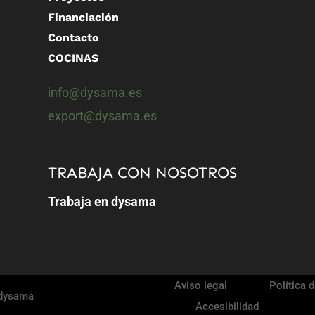
Financiación
Contacto
COCINAS
info@dysama.es
export@dysama.es
TRABAJA CON NOSOTROS
Trabaja en dysama
Aviso legal
Política 
dysama
Accesibilidad