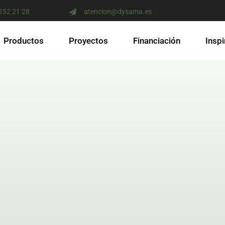
 252 21 28
atencion@dysama.es
Productos
Proyectos
Financiación
Inspi