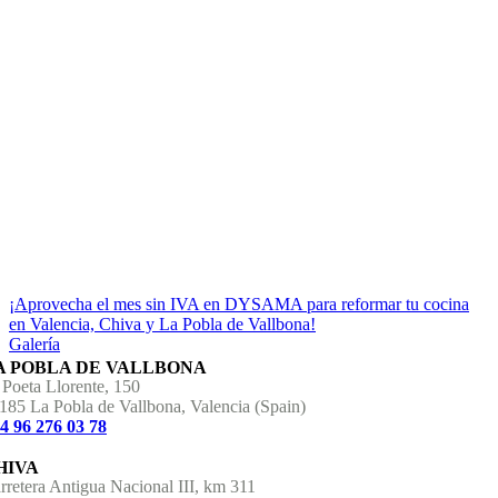
¡Aprovecha el mes sin IVA en DYSAMA para reformar tu cocina
en Valencia, Chiva y La Pobla de Vallbona!
Galería
A POBLA DE VALLBONA
 Poeta Llorente, 150
185 La Pobla de Vallbona, Valencia (Spain)
4 96 276 03 78
HIVA
rretera Antigua Nacional III, km 311