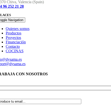
370 Chiva, Valencia (Spain)
4 96 252 21 28
NLACES
oggle Navigation
Quienes somos
Productos
Proyectos
Financiación
Contacto
COCINAS
fo@dysama.es
port@dysama.es
RABAJA CON NOSOTROS
abaja en dysama
dica a qué lista deseas suscribirte: