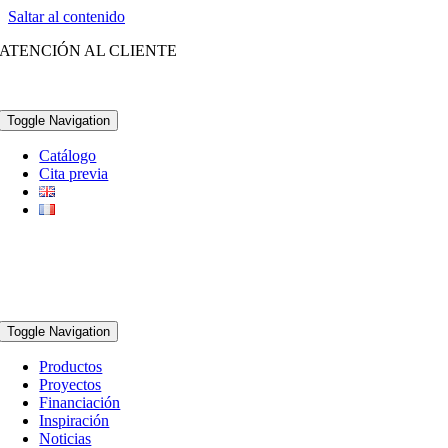
Saltar al contenido
ATENCIÓN AL CLIENTE
(+34) 96 252 21 28
Toggle Navigation
Catálogo
Cita previa
Toggle Navigation
Productos
Proyectos
Financiación
Inspiración
Noticias