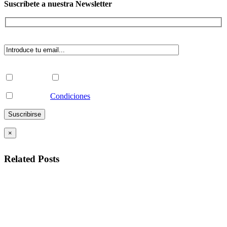
Suscríbete a nuestra Newsletter
Indica a qué lista deseas suscribirte:
Profesional
Particular
Acepto las
Condiciones
y recibir Newsletters
×
Related Posts