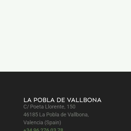
LA POBLA DE VALLBONA
C/ Poeta Llorente, 150
46185 La Pobla de Vallbona,
Valencia (Spain)
+34 96 276 03 78