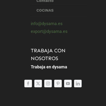
Contacto
COCINAS
info@dysama.es
export@dysama.es
TRABAJA CON
NOSOTROS
Trabaja en dysama