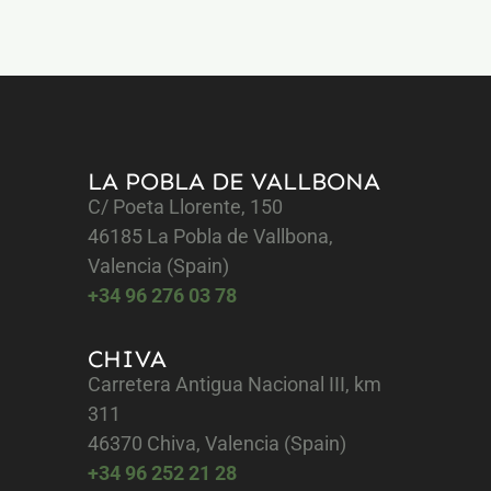
LA POBLA DE VALLBONA
C/ Poeta Llorente, 150
46185 La Pobla de Vallbona,
Valencia (Spain)
+34 96 276 03 78
CHIVA
Carretera Antigua Nacional III, km
311
46370 Chiva, Valencia (Spain)
+34 96 252 21 28