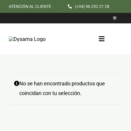
Saltar
ATENCIÓN AL CLIENTE
(+34) 96 252 21 28
al
Toggle
contenido
Navigation
Catálogo
Cita previa
Toggle
Navigation
No se han encontrado productos que
coincidan con tu selección.